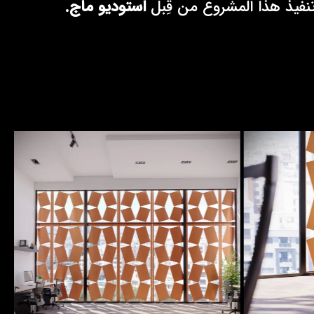
نفيذ هذا المشروع من قِبل
استوديو ماج.